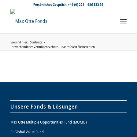
Persönliches Gespräch:
+49 (0) 221 – 986 533 92
Sie sind hier:
Startseite
/
Ihr vorhandenes Vermögen sichern – das müssen Sie beachten
Unsere Fonds & Lösungen
Max Otte Multiple Opportunities Fund (MOMO)
PI Global Value Fund