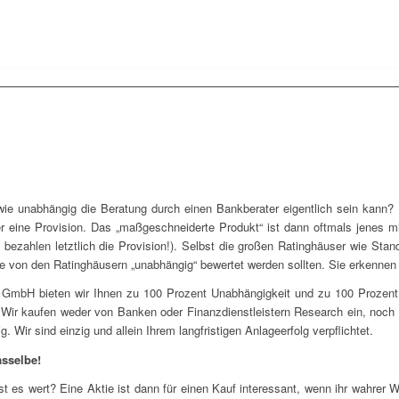
wie unabhängig die Beratung durch einen Bankberater eigentlich sein kann? 
 er eine Provision. Das „maßgeschneiderte Produkt“ ist dann oftmals jenes m
e bezahlen letztlich die Provision!). Selbst die großen Ratinghäuser wie St
die von den Ratinghäusern „unabhängig“ bewertet werden sollten. Sie erkenne
ge GmbH bieten wir Ihnen zu 100 Prozent Unabhängigkeit und zu 100 Prozen
r kaufen weder von Banken oder Finanzdienstleistern Research ein, noch s
Wir sind einzig und allein Ihrem langfristigen Anlageerfolg verpflichtet.
asselbe!
 es wert? Eine Aktie ist dann für einen Kauf interessant, wenn ihr wahrer We