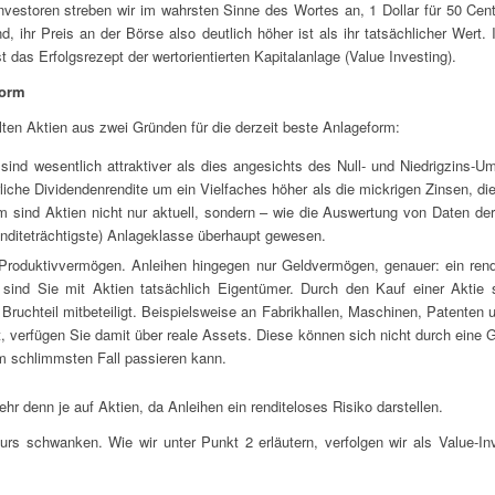
nvestoren streben wir im wahrsten Sinne des Wortes an, 1 Dollar für 50 Ce
, ihr Preis an der Börse also deutlich höher ist als ihr tatsächlicher Wert.
 das Erfolgsrezept der wertorientierten Kapitalanlage (Value Investing).
form
lten Aktien aus zwei Gründen für die derzeit beste Anlageform:
nd wesentlich attraktiver als dies angesichts des Null- und Niedrigzins-Umf
hrliche Dividendenrendite um ein Vielfaches höher als die mickrigen Zinsen, die
 sind Aktien nicht nur aktuell, sondern – wie die Auswertung von Daten der
enditeträchtigste) Anlageklasse überhaupt gewesen.
 Produktivvermögen. Anleihen hingegen nur Geldvermögen, genauer: ein ren
d, sind Sie mit Aktien tatsächlich Eigentümer. Durch den Kauf einer Akti
Bruchteil mitbeteiligt. Beispielsweise an Fabrikhallen, Maschinen, Patenten
bt, verfügen Sie damit über reale Assets. Diese können sich nicht durch eine G
m schlimmsten Fall passieren kann.
hr denn je auf Aktien, da Anleihen ein renditeloses Risiko darstellen.
urs schwanken. Wie wir unter Punkt 2 erläutern, verfolgen wir als Value-In