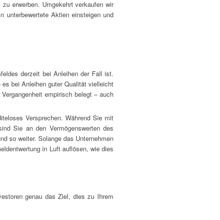
nt zu erwerben. Umgekehrt verkaufen wir
 In unterbewertete Aktien einsteigen und
eldes derzeit bei Anleihen der Fall ist.
 es bei Anleihen guter Qualität vielleicht
 Vergangenheit empirisch belegt – auch
diteloses Versprechen. Während Sie mit
e sind Sie an den Vermögenswerten des
 und so weiter. Solange das Unternehmen
eldentwertung in Luft auflösen, wie dies
vestoren genau das Ziel, dies zu Ihrem