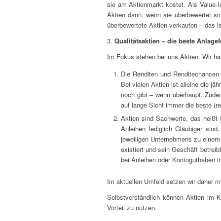
sie am Aktienmarkt kostet. Als Value-I
Aktien dann, wenn sie überbewertet sind
überbewertete Aktien verkaufen – das ist
3.
Qualitätsaktien – die beste Anlage
Im Fokus stehen bei uns Aktien. Wir ha
Die Renditen und Renditechancen si
Bei vielen Aktien ist alleine die jä
noch gibt – wenn überhaupt. Zudem
auf lange Sicht immer die beste (r
Aktien sind Sachwerte, das heißt
Anleihen lediglich Gläubiger sin
jeweiligen Unternehmens zu einem 
existiert und sein Geschäft betrei
bei Anleihen oder Kontoguthaben i
Im aktuellen Umfeld setzen wir daher me
Selbstverständlich können Aktien im K
Vorteil zu nutzen.