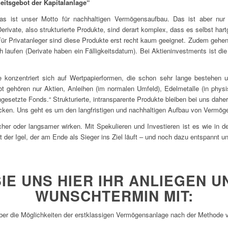
eitsgebot der Kapitalanlage“
as ist unser Motto für nachhaltigen Vermögensaufbau. Das ist aber n
Derivate, also strukturierte Produkte, sind derart komplex, dass es selbst hart
. Für Privatanleger sind diese Produkte erst recht kaum geeignet. Zudem gehe
 laufen (Derivate haben ein Fälligkeitsdatum). Bei Aktieninvestments ist die 
 konzentriert sich auf Wertpapierformen, die schon sehr lange bestehen un
pot gehören nur Aktien, Anleihen (im normalen Umfeld), Edelmetalle (in physi
esetzte Fonds.“ Strukturierte, intransparente Produkte bleiben bei uns daher
ocken. Uns geht es um den langfristigen und nachhaltigen Aufbau von Vermög
r oder langsamer wirken. Mit Spekulieren und Investieren ist es wie in 
t der Igel, der am Ende als Sieger ins Ziel läuft – und noch dazu entspannt u
SIE UNS HIER IHR ANLIEGEN U
WUNSCHTERMIN MIT:
über die Möglichkeiten der erstklassigen Vermögensanlage nach der Methode v