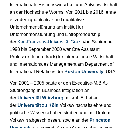
Internationale Betriebswirtschaft und Außenwirtschaft
an der Hochschule Worms. Von 2011 bis 2016 lehrte
er zudem quantitative und qualitative
Unternehmensführung am Institut für
Unternehmensführung und Entrepreneurship
der
Karl-Franzens-Universität Graz
. Von Sep­tember
1998 bis September 2000 war Otte Assistant
Professor (tenure track) für Internationale Wirtschaft
und Internationales Management am Department of
International Relations der
Boston University
, USA.
Von 2001 – 2005 baute er den Executive-M.B.A.-
Studiengang in Business Integration an
der
Universität Würzburg
mit auf. Er hat an
der
Universität zu Köln
Volkswirtschaftslehre und
politische Wis­sen­schaften studiert und mit Diplom-
Volkswirt abgeschlossen, sowie an der
Princeton
University
promoviert. Zu den Ar­beits­gebie­ten von