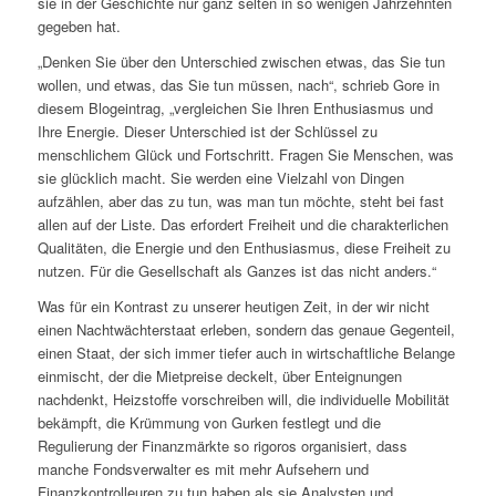
sie in der Geschichte nur ganz selten in so wenigen Jahrzehnten
gegeben hat.
„Denken Sie über den Unterschied zwischen etwas, das Sie tun
wollen, und etwas, das Sie tun müssen, nach“, schrieb Gore in
diesem Blogeintrag, „vergleichen Sie Ihren Enthusiasmus und
Ihre Energie. Dieser Unterschied ist der Schlüssel zu
menschlichem Glück und Fortschritt. Fragen Sie Menschen, was
sie glücklich macht. Sie werden eine Vielzahl von Dingen
aufzählen, aber das zu tun, was man tun möchte, steht bei fast
allen auf der Liste. Das erfordert Freiheit und die charakterlichen
Qualitäten, die Energie und den Enthusiasmus, diese Freiheit zu
nutzen. Für die Gesellschaft als Ganzes ist das nicht anders.“
Was für ein Kontrast zu unserer heutigen Zeit, in der wir nicht
einen Nachtwächterstaat erleben, sondern das genaue Gegenteil,
einen Staat, der sich immer tiefer auch in wirtschaftliche Belange
einmischt, der die Mietpreise deckelt, über Enteignungen
nachdenkt, Heizstoffe vorschreiben will, die individuelle Mobilität
bekämpft, die Krümmung von Gurken festlegt und die
Regulierung der Finanzmärkte so rigoros organisiert, dass
manche Fondsverwalter es mit mehr Aufsehern und
Finanzkontrolleuren zu tun haben als sie Analysten und