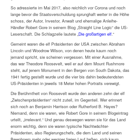
So adressierte im Mai 2017, also reichlich vor Corona und noch
lange bevor die Staatsverschuldung sprunghaft weiter in die Höhe
schoss, der Autor, Investor, Anwalt und ehemalige Anleihe-
Händler Robert Gore in seinem Blog „Straight Line Logic“ die US-
Leserschaft. Die Schlagzeile lautete „
Die großartigen elf
.“
Gemeint waren die elf Präsidenten der USA zwischen Abraham
Lincoln und Woodrow Wilson, von denen heute kaum noch
jemand spricht, sie scheinen vergessen. Mit einer Ausnahme,
das war Theodore Roosevelt, weil er auf dem Mount Rushmore
steht, auf jenem Monument in den Bergen von South Dakota, das
1941 fertig gestellt wurde und die vier bis dahin bedeutendsten
US-Präsidenten in jeweils 18 Meter hohen Portraits verewigt.
Die Berühmtheit von Roosevelt wurde den anderen zehn der elf
„Zwischenpräsidenten“ nicht zuteil, im Gegenteil. Wer erinnert
sich noch an Benjamin Harrison oder Rutherford B. Hayes?
Niemand, denn sie waren, wie Robert Gore in seinem Blogeintrag
urteilt, „irrelevant.“ Und genau deswegen waren sie für das Land
enorm wichtig, denn sie waren typische Nachtwächter-
Präsidenten, also Regierungschefs, die dem Land und seinen
Bewohnern mehr oder weniger freien Lauf ließen, sich kaum