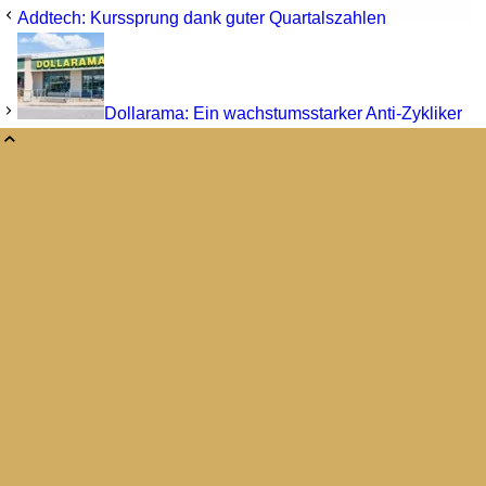
Addtech: Kurssprung dank guter Quartalszahlen
Dollarama: Ein wachstumsstarker Anti-Zykliker