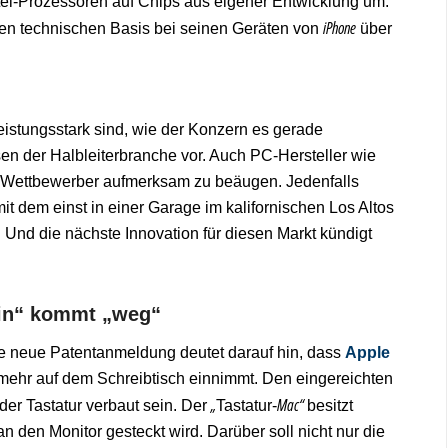
el-Prozessoren auf Chips aus eigener Entwicklung um.
iPhone
en technischen Basis bei seinen Geräten von
über
leistungsstark sind, wie der Konzern es gerade
Hasen der Halbleiterbranche vor. Auch PC-Hersteller wie
en Wettbewerber aufmerksam zu beäugen. Jedenfalls
t dem einst in einer Garage im kalifornischen Los Altos
. Und die nächste Innovation für diesen Markt kündigt
ein“ kommt „weg“
ine neue Patentanmeldung deutet darauf hin, dass
Apple
z mehr auf dem Schreibtisch einnimmt. Den eingereichten
„
Mac“
 der Tastatur verbaut sein. Der
Tastatur-
besitzt
n den Monitor gesteckt wird. Darüber soll nicht nur die