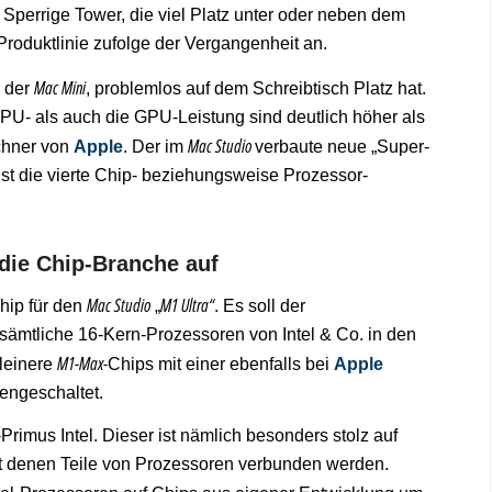
. Sperrige Tower, die viel Platz unter oder neben dem
oduktlinie zufolge der Vergangenheit an.
Mac Mini
n der
, problemlos auf dem Schreibtisch Platz hat.
CPU- als auch die GPU-Leistung sind deutlich höher als
Mac Studio
echner von
Apple
. Der im
verbaute neue „Super-
st die vierte Chip- beziehungsweise Prozessor-
die Chip-Branche auf
Mac Studio
M1 Ultra“
hip für den
„
. Es soll der
 sämtliche 16-Kern-Prozessoren von Intel & Co. in den
M1-Max-
leinere
Chips mit einer ebenfalls bei
Apple
engeschaltet.
Primus Intel. Dieser ist nämlich besonders stolz auf
t denen Teile von Prozessoren verbunden werden.