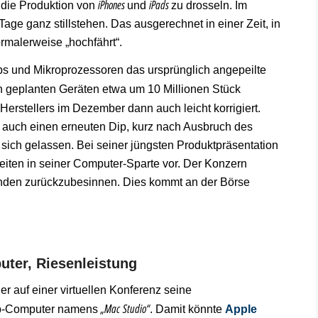
iPhones
iPads
, die Produktion von
und
zu drosseln. Im
ge ganz stillstehen. Das ausgerechnet in einer Zeit, in
malerweise „hochfährt“.
ips und Mikroprozessoren das ursprünglich angepeilte
n geplanten Geräten etwa um 10 Millionen Stück
-Herstellers im Dezember dann auch leicht korrigiert.
f, auch einen erneuten Dip, kurz nach Ausbruch des
 sich gelassen. Bei seiner jüngsten Produktpräsentation
iten in seiner Computer-Sparte vor. Der Konzern
enden zurückzubesinnen. Dies kommt an der Börse
uter, Riesenleistung
ler auf einer virtuellen Konferenz seine
„Mac
Studio“
top-Computer namens
. Damit könnte
Apple