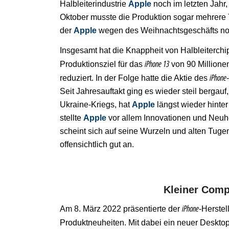
Halbleiterindustrie
Apple
noch im letzten Jahr
Oktober musste die Produktion sogar mehrere Ta
der
Apple
wegen des Weihnachtsgeschäfts nor
Insgesamt hat die Knappheit von Halbleiterch
iPhone 13
Produktionsziel für das
von 90 Millione
iPhone
reduziert. In der Folge hatte die Aktie des
Seit Jahresauftakt ging es wieder steil bergau
Ukraine-Kriegs, hat
Apple
längst wieder hinter
stellte
Apple
vor allem Innovationen und Neuhe
scheint sich auf seine Wurzeln und alten Tug
offensichtlich gut an.
Kleiner Comp
iPhone
Am 8. März 2022 präsentierte der
-Herstel
Produktneuheiten. Mit dabei ein neuer Desk