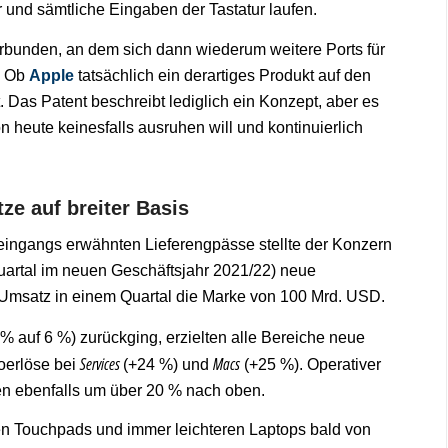
 und sämtliche Eingaben der Tastatur laufen.
rbunden, an dem sich dann wiederum weitere Ports für
. Ob
Apple
tatsächlich ein derartiges Produkt auf den
st. Das Patent beschreibt lediglich ein Konzept, aber es
n heute keinesfalls ausruhen will und kontinuierlich
ze auf breiter Basis
 eingangs erwähnten Lieferengpässe stellte der Konzern
uartal im neuen Geschäftsjahr 2021/22) neue
 Umsatz in einem Quartal die Marke von 100 Mrd. USD.
8 % auf 6 %) zurückging, erzielten alle Bereiche neue
Services
Macs
oerlöse bei
(+24 %) und
(+25 %). Operativer
en ebenfalls um über 20 % nach oben.
en Touchpads und immer leichteren Laptops bald von