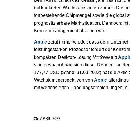
Beim Ausblick auf das Gesamtjahr hält sich d
mit konkreten Wachstumszielen zurück. Die n
fortbestehende Chipmangel sowie die global s
prognostizierbare Marktsituation. Dennoch: mit
Konzernmanagement als auch wir.
Apple
zeigt immer wieder, dass dem Unterneh
leistungsstarken Prozessor fordert der Konzer
Mac Studio
kompakten Desktop-Lösung
tritt
Appl
sind gespannt, wie sich diese „Rennen“ an der
177,77 USD (Stand: 31.03.2022) hat die Aktie
Wachstumsperspektiven von
Apple
allerdings 
mit wertbasierten Handlungsempfehlungen in I
25. APRIL 2022