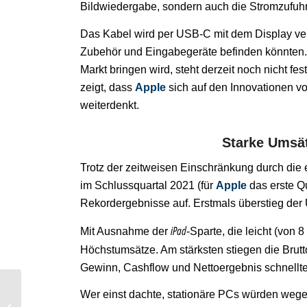
Bildwiedergabe, sondern auch die Stromzufuhr
Das Kabel wird per USB-C mit dem Display ve
Zubehör und Eingabegeräte befinden könnten
Markt bringen wird, steht derzeit noch nicht fe
zeigt, dass
Apple
sich auf den Innovationen vo
weiterdenkt.
Starke Umsät
Trotz der zeitweisen Einschränkung durch die
im Schlussquartal 2021 (für
Apple
das erste Q
Rekordergebnisse auf. Erstmals überstieg der
iPad
Mit Ausnahme der
-Sparte, die leicht (von 
Höchstumsätze. Am stärksten stiegen die Brutt
Gewinn, Cashflow und Nettoergebnis schnellt
Wer einst dachte, stationäre PCs würden weg
Globale Öl- und