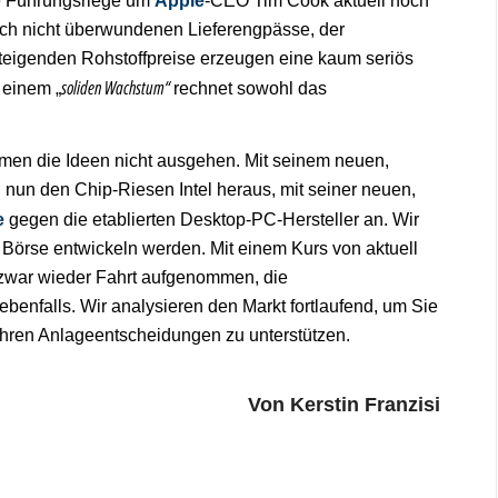
ie Führungsriege um
Apple
-CEO Tim Cook aktuell noch
och nicht überwundenen Lieferengpässe, der
teigenden Rohstoffpreise erzeugen eine kaum seriös
soliden Wachstum“
 einem „
rechnet sowohl das
men die Ideen nicht ausgehen. Mit seinem neuen,
n nun den Chip-Riesen Intel heraus, mit seiner neuen,
e
gegen die etablierten Desktop-PC-Hersteller an. Wir
 Börse entwickeln werden. Mit einem Kurs von aktuell
 zwar wieder Fahrt aufgenommen, die
ebenfalls. Wir analysieren den Markt fortlaufend, um Sie
hren Anlageentscheidungen zu unterstützen.
Von Kerstin Franzisi