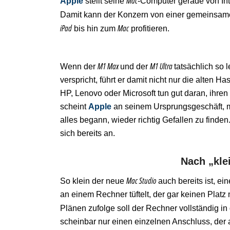
Mac
Apple
stellt seine
-Computer gerade von Int
Damit kann der Konzern von einer gemeinsam
iPad
Mac
bis hin zum
profitieren.
M1 Max
M1 Ultra
Wenn der
und der
tatsächlich so 
verspricht, führt er damit nicht nur die alten 
HP, Lenovo oder Microsoft tun gut daran, ihr
scheint
Apple
an seinem Ursprungsgeschäft, mi
alles begann, wieder richtig Gefallen zu finden
sich bereits an.
Nach „kl
Mac Studio
So klein der neue
auch bereits ist, e
an einem Rechner tüftelt, der gar keinen Plat
Plänen zufolge soll der Rechner vollständig in
scheinbar nur einen einzelnen Anschluss, der a