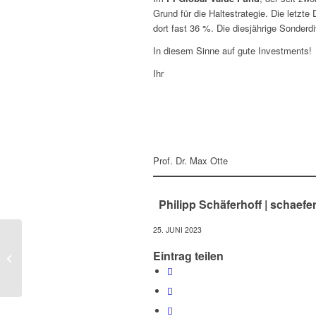
Grund für die Haltestrategie. Die letzte
dort fast 36 %. Die diesjährige Sonder
In diesem Sinne auf gute Investments!
Ihr
Prof. Dr. Max Otte
Philipp Schäferhoff |
schaefer
25. JUNI 2023
Immobilien und
Eintrag teilen
Geldvermögen: Wann
platzen die Blasen?