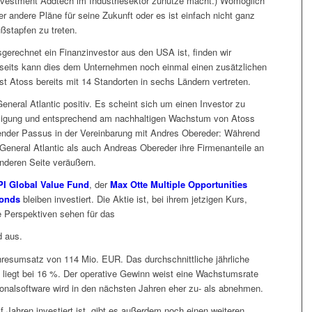
 Investment Addtech im Industriesektor zunutze macht.) Womöglich
 andere Pläne für seine Zukunft oder es ist einfach nicht ganz
ußstapfen zu treten.
gerechnet ein Finanzinvestor aus den USA ist, finden wir
erseits kann dies dem Unternehmen noch einmal einen zusätzlichen
t Atoss bereits mit 14 Standorten in sechs Ländern vertreten.
neral Atlantic positiv. Es scheint sich um einen Investor zu
teiligung und entsprechend am nachhaltigen Wachstum von Atoss
folgender Passus in der Vereinbarung mit Andres Obereder: Während
General Atlantic als auch Andreas Obereder ihre Firmenanteile an
nderen Seite veräußern.
PI Global Value Fund
, der
Max Otte Multiple Opportunities
fonds
bleiben investiert. Die Aktie ist, bei ihrem jetzigen Kurs,
e Perspektiven sehen für das
d aus.
resumsatz von 114 Mio. EUR. Das durchschnittliche jährliche
 liegt bei 16 %. Der operative Gewinn weist eine Wachstumsrate
onalsoftware wird in den nächsten Jahren eher zu- als abnehmen.
lf Jahren investiert ist, gibt es außerdem noch einen weiteren