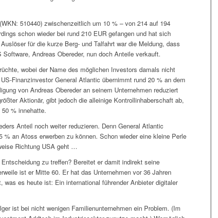
 (WKN: 510440) zwischenzeitlich um 10 % – von 214 auf 194
erdings schon wieder bei rund 210 EUR gefangen und hat sich
Auslöser für die kurze Berg- und Talfahrt war die Meldung, dass
oftware, Andreas Obereder, nun doch Anteile verkauft.
erüchte, wobei der Name des möglichen Investors damals nicht
Der US-Finanzinvestor General Atlantic übernimmt rund 20 % an dem
eiligung von Andreas Obereder an seinem Unternehmen reduziert
rößter Aktionär, gibt jedoch die alleinige Kontrollinhaberschaft ab,
n 50 % innehatte.
ders Anteil noch weiter reduzieren. Denn General Atlantic
e 5 % an Atoss erwerben zu können. Schon wieder eine kleine Perle
ttweise Richtung USA geht …
ntscheidung zu treffen? Bereitet er damit indirekt seine
rweile ist er Mitte 60. Er hat das Unternehmen vor 36 Jahren
as es heute ist: Ein international führender Anbieter digitaler
ger ist bei nicht wenigen Familienunternehmen ein Problem. (Im