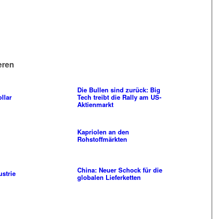
eren
Die Bullen sind zurück: Big
llar
Tech treibt die Rally am US-
Aktienmarkt
Kapriolen an den
Rohstoffmärkten
China: Neuer Schock für die
strie
globalen Lieferketten