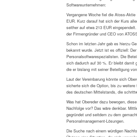
Softwareunternehmen:
Vergangene Woche fiel die Atoss-Aktie
EUR. Kurz darauf hat sich der Kurs all
seither auf etwa 213 EUR eingependelt. 
der Firmengründer und CEO von ATOSS S
Schon im letzten Jahr gab es hierzu G
bekannt wurde. Jetzt ist es offiziell: 
Personalsoftwarespezialisten. Die Bet
sich dadurch auf 30 %. Er bleibt damit g
die er bislang mit seiner Beteiligung vo
Laut der Vereinbarung könnte sich Obere
sicherte sich die Option, bis zu weiter
des deutschen Mittelstands, die schri
Was hat Obereder dazu bewogen, diese E
Nachfolge vor? Das wäre denkbar. Mittle
gegründet und seitdem zu dem gemacht, w
Personalmanagement-Lösungen.
Die Suche nach einem würdigen Nachfol