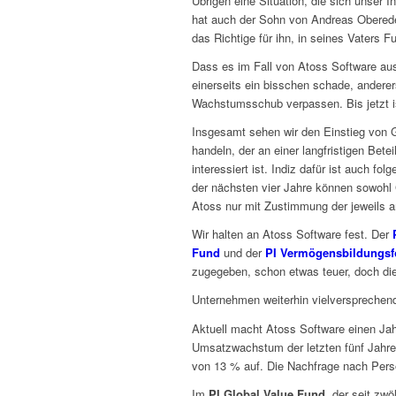
Übrigen eine Situation, die sich unser
hat auch der Sohn von Andreas Obereder
das Richtige für ihn, in seines Vaters F
Dass es im Fall von Atoss Software aus
einerseits ein bisschen schade, ander
Wachstumsschub verpassen. Bis jetzt is
Insgesamt sehen wir den Einstieg von Ge
handeln, der an einer langfristigen Be
interessiert ist. Indiz dafür ist auch 
der nächsten vier Jahre können sowohl 
Atoss nur mit Zustimmung der jeweils a
Wir halten an Atoss Software fest. Der
Fund
und der
PI Vermögensbildungs
zugegeben, schon etwas teuer, doch di
Unternehmen weiterhin vielversprechen
Aktuell macht Atoss Software einen Jah
Umsatzwachstum der letzten fünf Jahre
von 13 % auf. Die Nachfrage nach Pers
Im
PI Global Value Fund
, der seit zwö