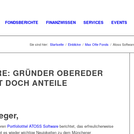
FONDSBERICHTE
FINANZWISSEN
SERVICES
EVENTS
Sie sind hier:
Startseite
/
Einblicke
/
Max Otte Fonds
/
Atoss Software
RE: GRÜNDER OBEREDER
T DOCH ANTEILE
eger,
eren
Portfoliotitel ATOSS Software
berichtet, das erfreulicherweise
ibt es wieder wichtige Neuigkeiten zu dem Münchener