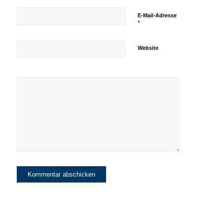
E-Mail-Adresse
*
Website
Ich möchte
den Newsletter
der Max Otte
Fonds erhalten!