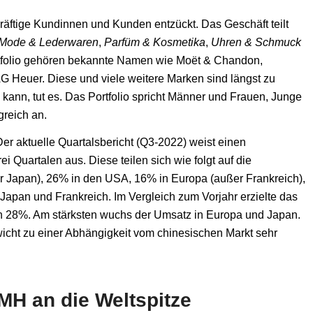
räftige Kundinnen und Kunden entzückt. Das Geschäft teilt
Mode & Lederwaren
,
Parfüm & Kosmetika
,
Uhren & Schmuck
folio gehören bekannte Namen wie Moët & Chandon,
AG Heuer. Diese und viele weitere Marken sind längst zu
kann, tut es. Das Portfolio spricht Männer und Frauen, Junge
greich an.
 Der aktuelle Quartalsbericht (Q3-2022) weist einen
i Quartalen aus. Diese teilen sich wie folgt auf die
er Japan), 26% in den USA, 16% in Europa (außer Frankreich),
Japan und Frankreich. Im Vergleich zum Vorjahr erzielte das
 28%. Am stärksten wuchs der Umsatz in Europa und Japan.
cht zu einer Abhängigkeit vom chinesischen Markt sehr
MH an die Weltspitze