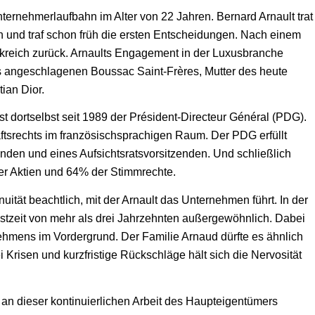
ernehmerlaufbahn im Alter von 22 Jahren. Bernard Arnault trat
 und traf schon früh die ersten Entscheidungen. Nach einem
kreich zurück. Arnaults Engagement in der Luxusbranche
 angeschlagenen Boussac Saint-Frères, Mutter des heute
ian Dior.
t dortselbst seit 1989 der Président-Directeur Général (PDG).
aftsrechts im französischsprachigen Raum. Der PDG erfüllt
nden und eines Aufsichtsratsvorsitzenden. Und schließlich
ller Aktien und 64% der Stimmrechte.
nuität beachtlich, mit der Arnault das Unternehmen führt. In der
stzeit von mehr als drei Jahrzehnten außergewöhnlich. Dabei
nehmens im Vordergrund. Der Familie Arnaud dürfte es ähnlich
Krisen und kurzfristige Rückschläge hält sich die Nervosität
 an dieser kontinuierlichen Arbeit des Haupteigentümers