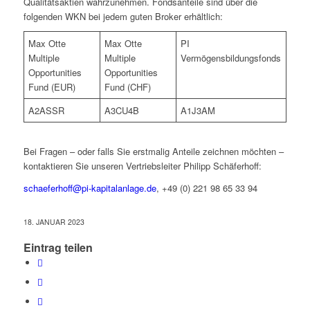
Qualitätsaktien wahrzunehmen. Fondsanteile sind über die
folgenden WKN bei jedem guten Broker erhältlich:
Max Otte
Max Otte
PI
Multiple
Multiple
Vermögensbildungsfonds
Opportunities
Opportunities
Fund (EUR)
Fund (CHF)
A2ASSR
A3CU4B
A1J3AM
Bei Fragen – oder falls Sie erstmalig Anteile zeichnen möchten –
kontaktieren Sie unseren Vertriebsleiter Philipp Schäferhoff:
schaeferhoff@pi-kapitalanlage.de
, +49 (0) 221 98 65 33 94
18. JANUAR 2023
Eintrag teilen