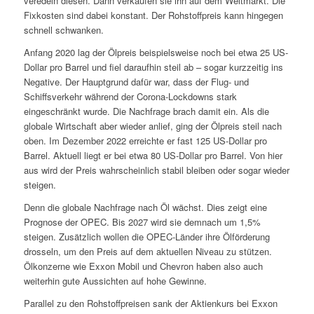
veredeln diesen. Dann verkaufen sie ihn auf dem Weltmarkt. Die
Fixkosten sind dabei konstant. Der Rohstoffpreis kann hingegen
schnell schwanken.
Anfang 2020 lag der Ölpreis beispielsweise noch bei etwa 25 US-
Dollar pro Barrel und fiel daraufhin steil ab – sogar kurzzeitig ins
Negative. Der Hauptgrund dafür war, dass der Flug- und
Schiffsverkehr während der Corona-Lockdowns stark
eingeschränkt wurde. Die Nachfrage brach damit ein. Als die
globale Wirtschaft aber wieder anlief, ging der Ölpreis steil nach
oben. Im Dezember 2022 erreichte er fast 125 US-Dollar pro
Barrel. Aktuell liegt er bei etwa 80 US-Dollar pro Barrel. Von hier
aus wird der Preis wahrscheinlich stabil bleiben oder sogar wieder
steigen.
Denn die globale Nachfrage nach Öl wächst. Dies zeigt eine
Prognose der OPEC. Bis 2027 wird sie demnach um 1,5%
steigen. Zusätzlich wollen die OPEC-Länder ihre Ölförderung
drosseln, um den Preis auf dem aktuellen Niveau zu stützen.
Ölkonzerne wie Exxon Mobil und Chevron haben also auch
weiterhin gute Aussichten auf hohe Gewinne.
Parallel zu den Rohstoffpreisen sank der Aktienkurs bei Exxon